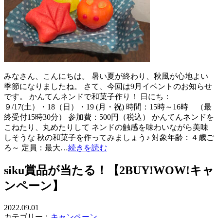
みなさん、こんにちは。 暑い夏が終わり、秋風が心地よい
季節になりましたね。 さて、今回は9月イベントのお知らせ
です。 かんてんネンドで和菓子作り！ 日にち：
９/17(土）・18（日）・19 (月・祝) 時間：15時～16時 （最
終受付15時30分） 参加費：500円（税込） かんてんネンドを
こねたり、丸めたりして ネンドの触感を味わいながら美味
しそうな 秋の和菓子を作ってみましょう♪ 対象年齢：４歳ご
ろ～ 定員：最大…
続きを読む
siku賞品が当たる！【2BUY!WOW!キャ
ンペーン】
2022.09.01
カテゴリー：
キャンペーン