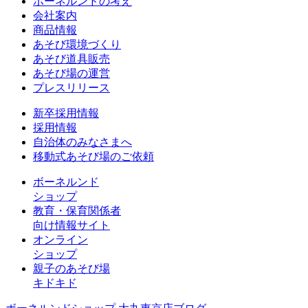
ボーネルンドの考え
会社案内
商品情報
あそび環境づくり
あそび道具販売
あそび場の運営
プレスリリース
新卒採用情報
採用情報
自治体のみなさまへ
移動式あそび場のご依頼
ボーネルンド
ショップ
教育・保育関係者
向け情報サイト
オンライン
ショップ
親子のあそび場
キドキド