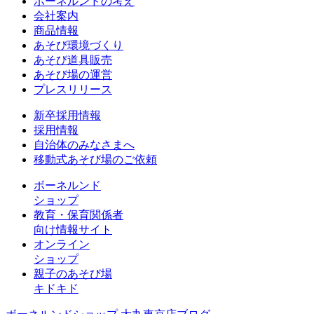
ボーネルンドの考え
会社案内
商品情報
あそび環境づくり
あそび道具販売
あそび場の運営
プレスリリース
新卒採用情報
採用情報
自治体のみなさまへ
移動式あそび場のご依頼
ボーネルンド
ショップ
教育・保育関係者
向け情報サイト
オンライン
ショップ
親子のあそび場
キドキド