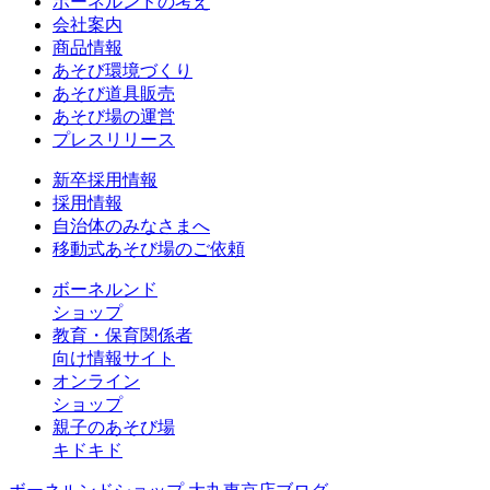
ボーネルンドの考え
会社案内
商品情報
あそび環境づくり
あそび道具販売
あそび場の運営
プレスリリース
新卒採用情報
採用情報
自治体のみなさまへ
移動式あそび場のご依頼
ボーネルンド
ショップ
教育・保育関係者
向け情報サイト
オンライン
ショップ
親子のあそび場
キドキド