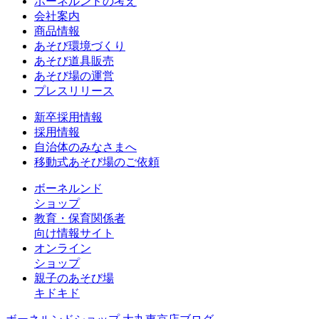
ボーネルンドの考え
会社案内
商品情報
あそび環境づくり
あそび道具販売
あそび場の運営
プレスリリース
新卒採用情報
採用情報
自治体のみなさまへ
移動式あそび場のご依頼
ボーネルンド
ショップ
教育・保育関係者
向け情報サイト
オンライン
ショップ
親子のあそび場
キドキド