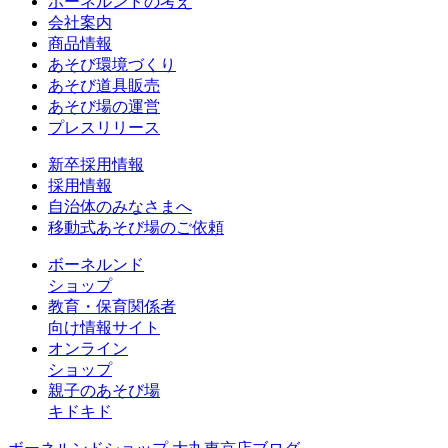
ボーネルンドの考え
会社案内
商品情報
あそび環境づくり
あそび道具販売
あそび場の運営
プレスリリース
新卒採用情報
採用情報
自治体のみなさまへ
移動式あそび場のご依頼
ボーネルンド
ショップ
教育・保育関係者
向け情報サイト
オンライン
ショップ
親子のあそび場
キドキド