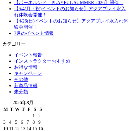
【ボーネルンド PLAYFUL SUMMER 2026】開催！
【5/4(月・祝)イベントのお知らせ】アクアプレイ水入
れ体験会開催！
【4/26(日)イベントのお知らせ】アクアプレイ水入れ体
験会開催！
7月のイベント情報
カテゴリー
イベント報告
インストラクターおすすめ
お得な情報
キャンペーン
その他
新商品情報
未分類
2026年8月
M
T
W
T
F
S
S
1
2
3
4
5
6
7
8
9
10
11
12
13
14
15
16