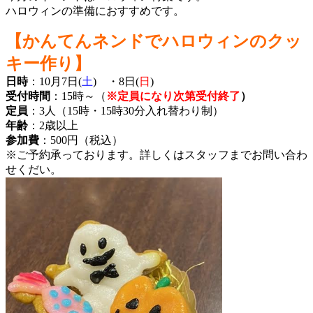
ハロウィンの準備におすすめです。
【かんてんネンドでハロウィンのクッ
キー作り】
日時
：10月7日(
土
) ・8日(
日
)
受付時間
：15時～（
※
定員になり次第受付終了
）
定員
：3人（15時・15時30分入れ替わり制）
年齢
：2歳以上
参加費
：500円（税込）
※ご予約承っております。詳しくはスタッフまでお問い合わ
せくだい。