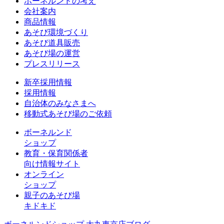
ボーネルンドの考え
会社案内
商品情報
あそび環境づくり
あそび道具販売
あそび場の運営
プレスリリース
新卒採用情報
採用情報
自治体のみなさまへ
移動式あそび場のご依頼
ボーネルンド
ショップ
教育・保育関係者
向け情報サイト
オンライン
ショップ
親子のあそび場
キドキド