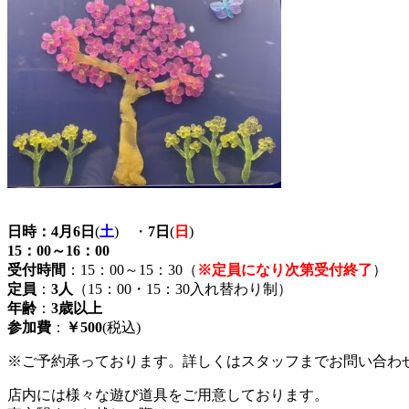
日時：4月6日
(
土
) ・
7日
(
日
)
15：00～16：00
受付時間
：15：00～15：30（
※
定員になり次第受付終了
）
定員
：
3人
（15：00・15：30入れ替わり制）
年齢
：
3歳以上
参加費
：
￥500
(税込)
※ご予約承っております。詳しくはスタッフまでお問い合わ
店内には様々な遊び道具をご用意しております。