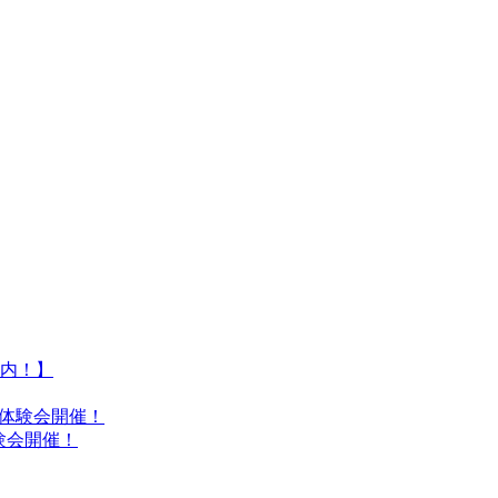
内！】
れ体験会開催！
験会開催！