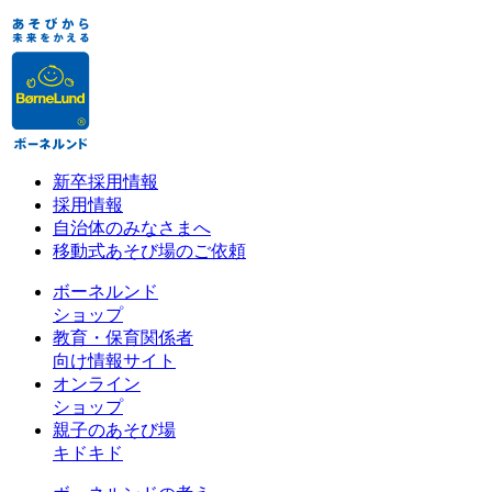
新卒採用情報
採用情報
自治体のみなさまへ
移動式あそび場のご依頼
ボーネルンド
ショップ
教育・保育関係者
向け情報サイト
オンライン
ショップ
親子のあそび場
キドキド