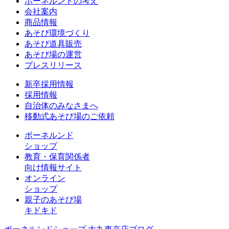
ボーネルンドの考え
会社案内
商品情報
あそび環境づくり
あそび道具販売
あそび場の運営
プレスリリース
新卒採用情報
採用情報
自治体のみなさまへ
移動式あそび場のご依頼
ボーネルンド
ショップ
教育・保育関係者
向け情報サイト
オンライン
ショップ
親子のあそび場
キドキド