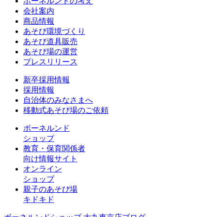
ボーネルンドの考え
会社案内
商品情報
あそび環境づくり
あそび道具販売
あそび場の運営
プレスリリース
新卒採用情報
採用情報
自治体のみなさまへ
移動式あそび場のご依頼
ボーネルンド
ショップ
教育・保育関係者
向け情報サイト
オンライン
ショップ
親子のあそび場
キドキド