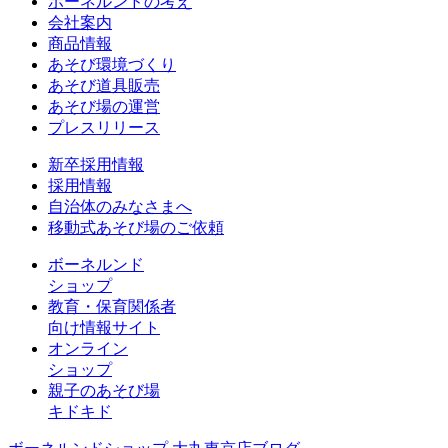
ボーネルンドの考え
会社案内
商品情報
あそび環境づくり
あそび道具販売
あそび場の運営
プレスリリース
新卒採用情報
採用情報
自治体のみなさまへ
移動式あそび場のご依頼
ボーネルンド
ショップ
教育・保育関係者
向け情報サイト
オンライン
ショップ
親子のあそび場
キドキド