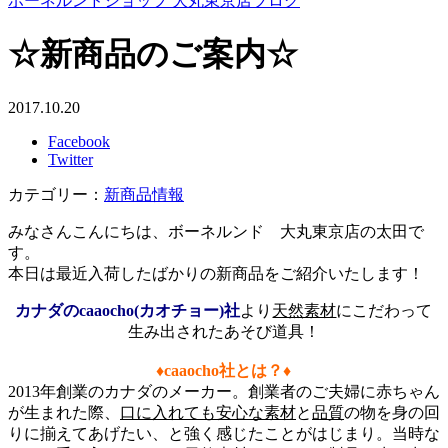
ボーネルンドショップ 大丸東京店ブログ
☆新商品のご案内☆
2017.10.20
Facebook
Twitter
カテゴリー：
新商品情報
みなさんこんにちは、ボーネルンド 大丸東京店の太田で
す。
本日は最近入荷したばかりの新商品をご紹介いたします！
カナダのcaaocho(カオチョー)社
より
天然素材
にこだわって
生み出されたあそび道具！
♦caaocho社とは？♦
2013年創業のカナダのメーカー。創業者のご夫婦に赤ちゃん
が生まれた際、
口に入れても安心な素材
と
品質
の物を身の回
りに揃えてあげたい、と強く感じたことがはじまり。当時な