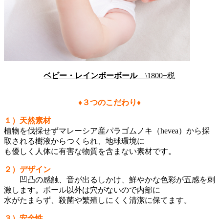
ベビー・レインボーボール
\1800+税
♦３つのこだわり♦
１）天然素材
植物を伐採せずマレーシア産パラゴムノキ（hevea）から採
取される樹液からつくられ、地球環境に
も優しく人体に有害な物質を含まない素材です。
２）デザイン
凹凸の感触、音が出るしかけ、鮮やかな色彩が五感を刺
激します。ボール以外は穴がないので内部に
水がたまらず、殺菌や繁殖しにくく清潔に保てます。
３）安全性