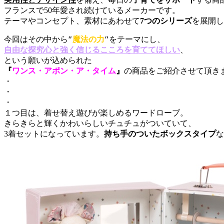
フランスで50年愛され続けているメーカーです。
テーマやコンセプト、素材にあわせて
7つのシリーズ
を展開し
今回はその中から
″
魔法の力
″
をテーマにし、
自由な探究心と
強く信じるこころを育ててほしい
、
という願いが込められた
『
ワンス・アポン・ア・タイム
』
の商品をご紹介させて頂き
・
・
・
１つ目は、着せ替え遊びが楽しめるワードローブ。
きらきらと輝くかわいらしいチュチュがついていて、
3着セットになっています。
持ち手のついたボックスタイプ
な