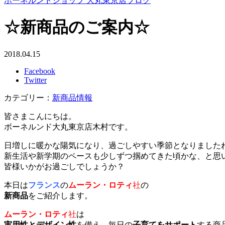
ボーネルンドショップ 大丸東京店ブログ
☆新商品のご案内☆
2018.04.15
Facebook
Twitter
カテゴリー：
新商品情報
皆さまこんにちは。
ボーネルンド大丸東京店木村です。
日増しに暖かな陽気になり、過ごしやすい季節となりました
新生活や新学期のペースも少しずつ掴めてきた頃かな、と思
皆様いかがお過ごしでしょうか？
本日は
フランス
の
ムーラン・ロティ
社
の
新商品
をご紹介します。
ムーラン・ロティ
社
は
実用性とデザイン性
を備え、毎日の
子育てをサポート
する商