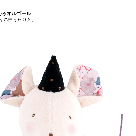
でる
オルゴール
。
って行ったりと、