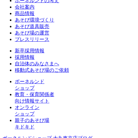
ボーネルンドの考え
会社案内
商品情報
あそび環境づくり
あそび道具販売
あそび場の運営
プレスリリース
新卒採用情報
採用情報
自治体のみなさまへ
移動式あそび場のご依頼
ボーネルンド
ショップ
教育・保育関係者
向け情報サイト
オンライン
ショップ
親子のあそび場
キドキド