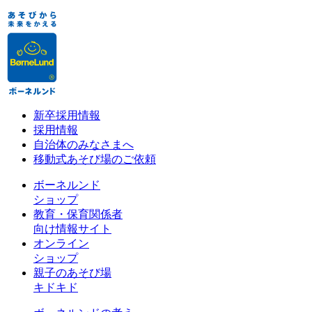
新卒採用情報
採用情報
自治体のみなさまへ
移動式あそび場のご依頼
ボーネルンド
ショップ
教育・保育関係者
向け情報サイト
オンライン
ショップ
親子のあそび場
キドキド