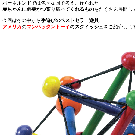
ボーネルンドでは色々な国で考え、作られた
赤ちゃんに必要かつ寄り添ってくれるもの
をたくさん展開し
今回はその中から
手遊びのベストセラー遊具
、
アメリカ
の
マンハッタントーイ
の
スクイッシュ
をご紹介しま