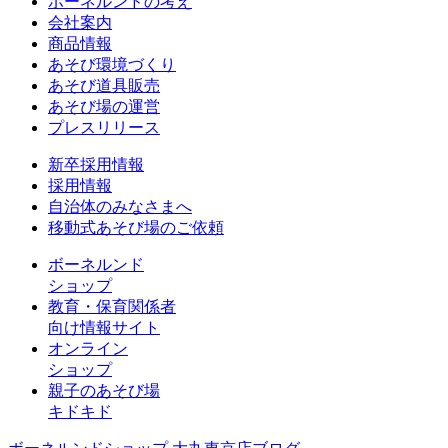
ボーネルンドの考え
会社案内
商品情報
あそび環境づくり
あそび道具販売
あそび場の運営
プレスリリース
新卒採用情報
採用情報
自治体のみなさまへ
移動式あそび場のご依頼
ボーネルンド
ショップ
教育・保育関係者
向け情報サイト
オンライン
ショップ
親子のあそび場
キドキド