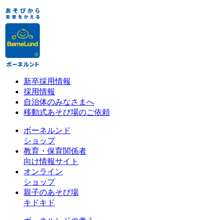
新卒採用情報
採用情報
自治体のみなさまへ
移動式あそび場のご依頼
ボーネルンド
ショップ
教育・保育関係者
向け情報サイト
オンライン
ショップ
親子のあそび場
キドキド