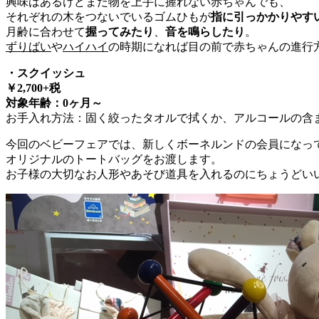
興味はあるけどまだ物を上手に握れない赤ちゃんでも、
それぞれの木をつないでいるゴムひもが
指に引っかかりやす
月齢に合わせて
握ってみたり
、
音を鳴らしたり
。
ずりばい
や
ハイハイ
の時期になれば目の前で赤ちゃんの進行
・スクイッシュ
￥2,700+税
対象年齢：0ヶ月～
お手入れ方法：固く絞ったタオルで拭くか、アルコールの含
今回のベビーフェアでは、新しくボーネルンドの会員になっ
オリジナルのトートバッグをお渡します。
お子様の大切なお人形やあそび道具を入れるのにちょうどい