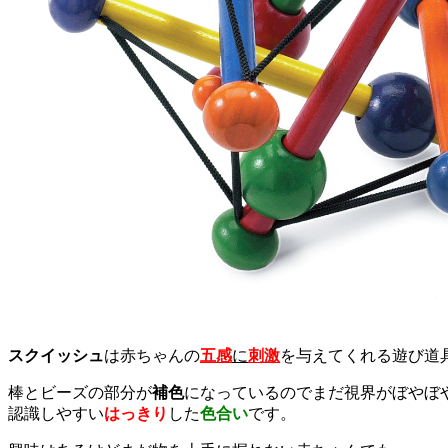
スクイッシュ
は赤ちゃんの
五感
に
刺激
を与えてくれる遊び道
棒とビーズの部分が
補色
になっているのでまだ視界がぼやぼ
認識しやすい
はっきり
した
色合い
です。