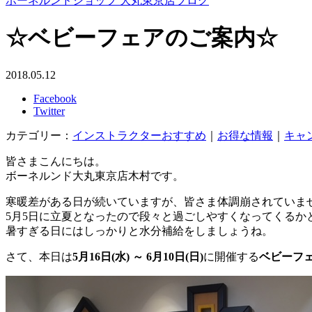
ボーネルンドショップ 大丸東京店ブログ
☆ベビーフェアのご案内☆
2018.05.12
Facebook
Twitter
カテゴリー：
インストラクターおすすめ
｜
お得な情報
｜
キャ
皆さまこんにちは。
ボーネルンド大丸東京店木村です。
寒暖差がある日が続いていますが、皆さま体調崩されていま
5月5日に立夏となったので段々と過ごしやすくなってくるか
暑すぎる日にはしっかりと水分補給をしましょうね。
さて、本日は
5月16日(水) ～ 6月10日(日)
に開催する
ベビーフ