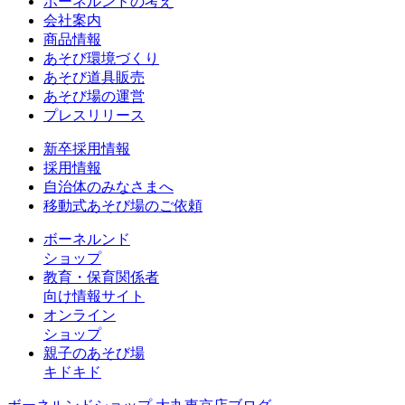
ボーネルンドの考え
会社案内
商品情報
あそび環境づくり
あそび道具販売
あそび場の運営
プレスリリース
新卒採用情報
採用情報
自治体のみなさまへ
移動式あそび場のご依頼
ボーネルンド
ショップ
教育・保育関係者
向け情報サイト
オンライン
ショップ
親子のあそび場
キドキド