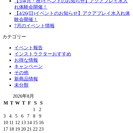
【5/4(月・祝)イベントのお知らせ】アクアプレイ水入
れ体験会開催！
【4/26(日)イベントのお知らせ】アクアプレイ水入れ体
験会開催！
7月のイベント情報
カテゴリー
イベント報告
インストラクターおすすめ
お得な情報
キャンペーン
その他
新商品情報
未分類
2026年8月
M
T
W
T
F
S
S
1
2
3
4
5
6
7
8
9
10
11
12
13
14
15
16
17
18
19
20
21
22
23