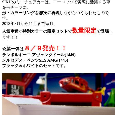
SIKUのミニチュアカーは、ヨーロッパで実際に活躍する車
をモチーフに、
形・カラーリング
を
忠実に再現
しながらつくられたもので
す。
2018年8月から11月まで毎月、
数量限定
人気車種
が
特別カラーの限定セットで
で登場
し
ます！！
８／９発売！！
☆第一弾
は
ランボルギーニ アヴェンタドール(1449)
メルセデス・ベンツSLS AMG(1445)
ブラック＆ホワイト
の
セット
です。