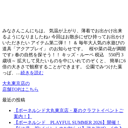
みなさんこんにちは。 気温が上がり、薄着でお出かけ出来
るようになりましたね♪ 今回はお散歩にぜひ持ってお出かけ
いただきたい アイテム第二弾！！ ＆ 毎年大人気の水遊びの
道具「アクアプレイ」 のお知らせです。 桜や菜の花が満開
です♪ 春の自然を探そう！！ キッズ・ルーペ 税込 550円 3
歳頃～ 拡大して見たいものを中にいれてのぞくと、 簡単に6
倍の大きさで観察することができます。 公園でみつけた葉
っぱ、…
続きを読む
大丸東京店の
店舗TOPはこちら
最近の投稿
【ボーネルンド大丸東京店・夏のクラフトイベントご
案内！】
【ボーネルンド PLAYFUL SUMMER 2026】開催！