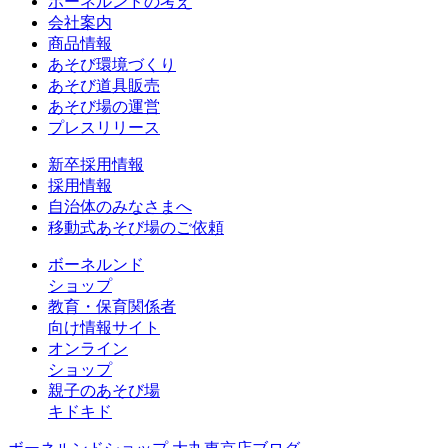
ボーネルンドの考え
会社案内
商品情報
あそび環境づくり
あそび道具販売
あそび場の運営
プレスリリース
新卒採用情報
採用情報
自治体のみなさまへ
移動式あそび場のご依頼
ボーネルンド
ショップ
教育・保育関係者
向け情報サイト
オンライン
ショップ
親子のあそび場
キドキド