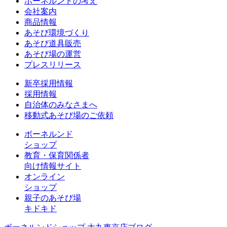
ボーネルンドの考え
会社案内
商品情報
あそび環境づくり
あそび道具販売
あそび場の運営
プレスリリース
新卒採用情報
採用情報
自治体のみなさまへ
移動式あそび場のご依頼
ボーネルンド
ショップ
教育・保育関係者
向け情報サイト
オンライン
ショップ
親子のあそび場
キドキド