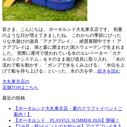
皆さま、こんにちは。 ボーネルンド大丸東京店です。 初夏
のような日が増えてきましたね。 これからの季節にぴった
りな水遊びの遊具「アクアプレイ」、絶賛展開中です！ ア
クアプレイは、湖と森に囲まれた国スウェーデンで生まれま
した。 実際に運河で使われている水のエレベーター「カナ
ルロックシステム」をそのまま遊び道具に取り入れ、「水の
流れで船を動かす」「ポンプで水をくみ上げる」「水位を上
げて船を持ち上げる」といった、水の力を学…
続きを読む
大丸東京店の
店舗TOPはこちら
最近の投稿
【ボーネルンド大丸東京店・夏のクラフトイベントご
案内！】
【ボーネルンド PLAYFUL SUMMER 2026】開催！
【5/4(月・祝)イベントのお知らせ】アクアプレイ水入