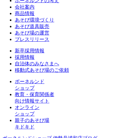
ボーネルンドの考え
会社案内
商品情報
あそび環境づくり
あそび道具販売
あそび場の運営
プレスリリース
新卒採用情報
採用情報
自治体のみなさまへ
移動式あそび場のご依頼
ボーネルンド
ショップ
教育・保育関係者
向け情報サイト
オンライン
ショップ
親子のあそび場
キドキド