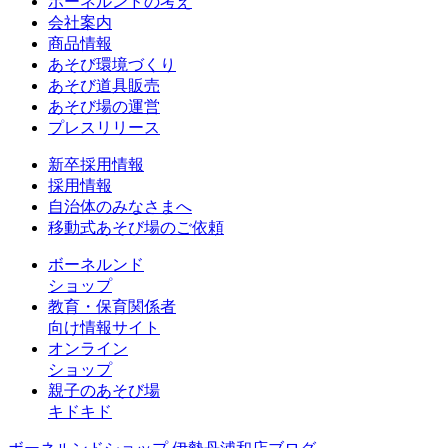
ボーネルンドの考え
会社案内
商品情報
あそび環境づくり
あそび道具販売
あそび場の運営
プレスリリース
新卒採用情報
採用情報
自治体のみなさまへ
移動式あそび場のご依頼
ボーネルンド
ショップ
教育・保育関係者
向け情報サイト
オンライン
ショップ
親子のあそび場
キドキド