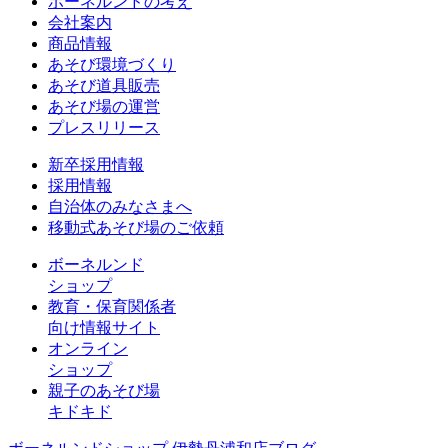
ボーネルンドの考え
会社案内
商品情報
あそび環境づくり
あそび道具販売
あそび場の運営
プレスリリース
新卒採用情報
採用情報
自治体のみなさまへ
移動式あそび場のご依頼
ボーネルンド
ショップ
教育・保育関係者
向け情報サイト
オンライン
ショップ
親子のあそび場
キドキド