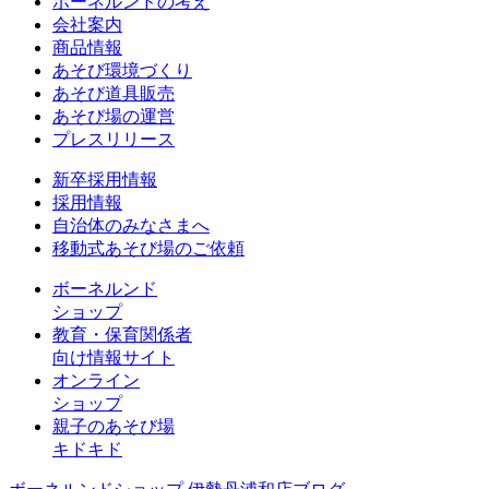
ボーネルンドの考え
会社案内
商品情報
あそび環境づくり
あそび道具販売
あそび場の運営
プレスリリース
新卒採用情報
採用情報
自治体のみなさまへ
移動式あそび場のご依頼
ボーネルンド
ショップ
教育・保育関係者
向け情報サイト
オンライン
ショップ
親子のあそび場
キドキド