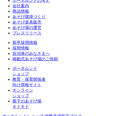
ボーネルンドの考え
会社案内
商品情報
あそび環境づくり
あそび道具販売
あそび場の運営
プレスリリース
新卒採用情報
採用情報
自治体のみなさまへ
移動式あそび場のご依頼
ボーネルンド
ショップ
教育・保育関係者
向け情報サイト
オンライン
ショップ
親子のあそび場
キドキド