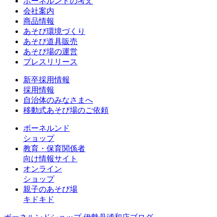
ボーネルンドの考え
会社案内
商品情報
あそび環境づくり
あそび道具販売
あそび場の運営
プレスリリース
新卒採用情報
採用情報
自治体のみなさまへ
移動式あそび場のご依頼
ボーネルンド
ショップ
教育・保育関係者
向け情報サイト
オンライン
ショップ
親子のあそび場
キドキド