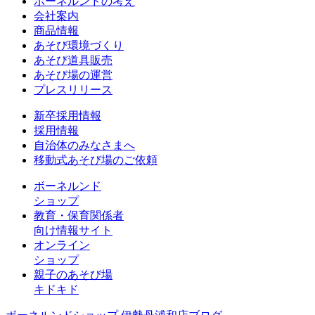
ボーネルンドの考え
会社案内
商品情報
あそび環境づくり
あそび道具販売
あそび場の運営
プレスリリース
新卒採用情報
採用情報
自治体のみなさまへ
移動式あそび場のご依頼
ボーネルンド
ショップ
教育・保育関係者
向け情報サイト
オンライン
ショップ
親子のあそび場
キドキド