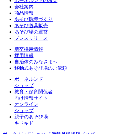
ボーネルンドの考え
会社案内
商品情報
あそび環境づくり
あそび道具販売
あそび場の運営
プレスリリース
新卒採用情報
採用情報
自治体のみなさまへ
移動式あそび場のご依頼
ボーネルンド
ショップ
教育・保育関係者
向け情報サイト
オンライン
ショップ
親子のあそび場
キドキド