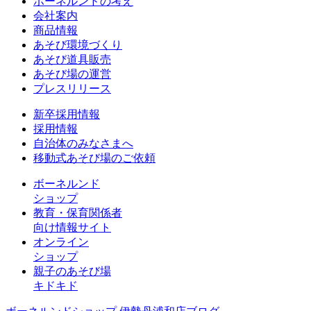
ボーネルンドの考え
会社案内
商品情報
あそび環境づくり
あそび道具販売
あそび場の運営
プレスリリース
新卒採用情報
採用情報
自治体のみなさまへ
移動式あそび場のご依頼
ボーネルンド
ショップ
教育・保育関係者
向け情報サイト
オンライン
ショップ
親子のあそび場
キドキド