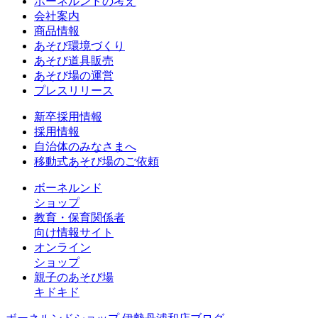
ボーネルンドの考え
会社案内
商品情報
あそび環境づくり
あそび道具販売
あそび場の運営
プレスリリース
新卒採用情報
採用情報
自治体のみなさまへ
移動式あそび場のご依頼
ボーネルンド
ショップ
教育・保育関係者
向け情報サイト
オンライン
ショップ
親子のあそび場
キドキド