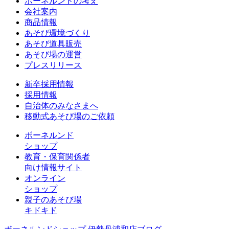
ボーネルンドの考え
会社案内
商品情報
あそび環境づくり
あそび道具販売
あそび場の運営
プレスリリース
新卒採用情報
採用情報
自治体のみなさまへ
移動式あそび場のご依頼
ボーネルンド
ショップ
教育・保育関係者
向け情報サイト
オンライン
ショップ
親子のあそび場
キドキド