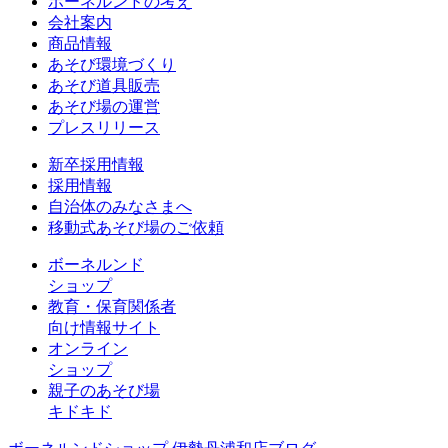
ボーネルンドの考え
会社案内
商品情報
あそび環境づくり
あそび道具販売
あそび場の運営
プレスリリース
新卒採用情報
採用情報
自治体のみなさまへ
移動式あそび場のご依頼
ボーネルンド
ショップ
教育・保育関係者
向け情報サイト
オンライン
ショップ
親子のあそび場
キドキド