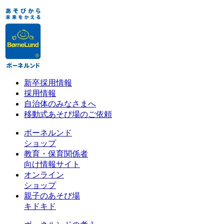
新卒採用情報
採用情報
自治体のみなさまへ
移動式あそび場のご依頼
ボーネルンド
ショップ
教育・保育関係者
向け情報サイト
オンライン
ショップ
親子のあそび場
キドキド