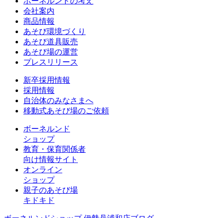
ボーネルンドの考え
会社案内
商品情報
あそび環境づくり
あそび道具販売
あそび場の運営
プレスリリース
新卒採用情報
採用情報
自治体のみなさまへ
移動式あそび場のご依頼
ボーネルンド
ショップ
教育・保育関係者
向け情報サイト
オンライン
ショップ
親子のあそび場
キドキド