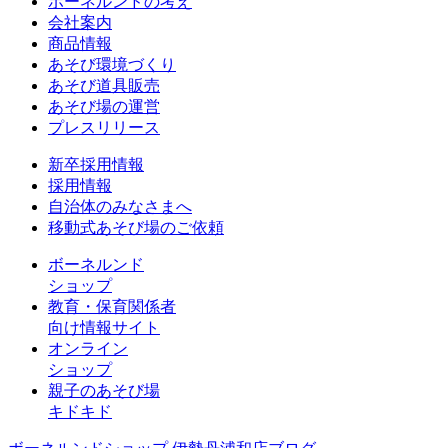
ボーネルンドの考え
会社案内
商品情報
あそび環境づくり
あそび道具販売
あそび場の運営
プレスリリース
新卒採用情報
採用情報
自治体のみなさまへ
移動式あそび場のご依頼
ボーネルンド
ショップ
教育・保育関係者
向け情報サイト
オンライン
ショップ
親子のあそび場
キドキド