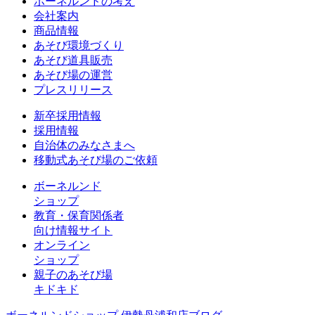
ボーネルンドの考え
会社案内
商品情報
あそび環境づくり
あそび道具販売
あそび場の運営
プレスリリース
新卒採用情報
採用情報
自治体のみなさまへ
移動式あそび場のご依頼
ボーネルンド
ショップ
教育・保育関係者
向け情報サイト
オンライン
ショップ
親子のあそび場
キドキド