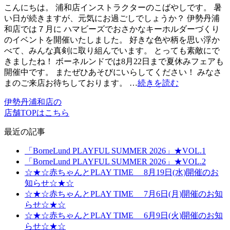
こんにちは。 浦和店インストラクターのこばやしです。 暑
い日が続きますが、元気にお過ごしでしょうか？ 伊勢丹浦
和店では７月に ハマビーズでおさかなキーホルダーづくり
のイベントを開催いたしました。 好きな色や柄を思い浮か
べて、みんな真剣に取り組んでいます。 とっても素敵にで
きましたね！ ボーネルンドでは8月22日まで夏休みフェアも
開催中です。 またぜひあそびにいらしてください！ みなさ
まのご来店お待ちしております。 …
続きを読む
伊勢丹浦和店の
店舗TOPはこちら
最近の記事
「BorneLund PLAYFUL SUMMER 2026」★VOL.1
「BorneLund PLAYFUL SUMMER 2026」★VOL.2
☆★☆赤ちゃんとPLAY TIME 8月19日(水)開催のお
知らせ☆★☆
☆★☆赤ちゃんとPLAY TIME 7月6日(月)開催のお知
らせ☆★☆
☆★☆赤ちゃんとPLAY TIME 6月9日(火)開催のお知
らせ☆★☆