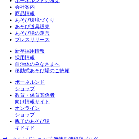
ボーネルンドの考え
会社案内
商品情報
あそび環境づくり
あそび道具販売
あそび場の運営
プレスリリース
新卒採用情報
採用情報
自治体のみなさまへ
移動式あそび場のご依頼
ボーネルンド
ショップ
教育・保育関係者
向け情報サイト
オンライン
ショップ
親子のあそび場
キドキド