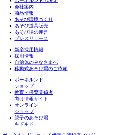
ボーネルンドの考え
会社案内
商品情報
あそび環境づくり
あそび道具販売
あそび場の運営
プレスリリース
新卒採用情報
採用情報
自治体のみなさまへ
移動式あそび場のご依頼
ボーネルンド
ショップ
教育・保育関係者
向け情報サイト
オンライン
ショップ
親子のあそび場
キドキド