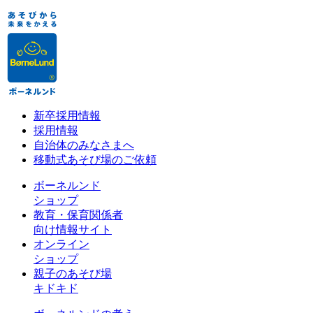
新卒採用情報
採用情報
自治体のみなさまへ
移動式あそび場のご依頼
ボーネルンド
ショップ
教育・保育関係者
向け情報サイト
オンライン
ショップ
親子のあそび場
キドキド