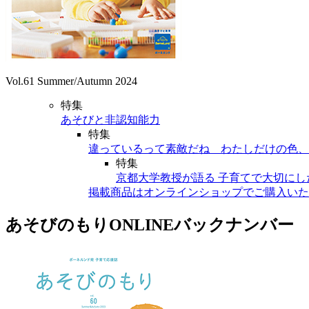
Vol.61 Summer/Autumn 2024
特集
あそびと非認知能力
特集
違っているって素敵だね わたしだけの色、
特集
京都大学教授が語る 子育てで大切にし
掲載商品はオンラインショップでご購入いた
あそびのもりONLINEバックナンバー