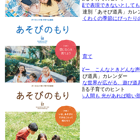
まだ言葉で表現できないとしても
発達別「あそび道具」カレ
わくわくの季節にぴったり
Vol.59 Autumn/Winter 2022
特集
デンマークのあそびと子育て
特集
教えてプレイリーダー こんなときどんな声
発達別「あそび道具」カレンダー
子どもの身近な世界が広がる、遊び道
プロが語る子育てのヒント
子育ても人間も 光があれば暗い
Vol.58 Spring/Summer 2022