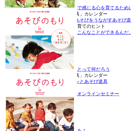
特集
ちょっとした日常の場面で感じる心を育てるため
発達別「あそび道具」カレンダー
子どもの自発的なあそびをうながすあそび道
プロが語る子育てのヒント
赤ちゃんでもこんなことができるんだ
Vol.57 Autumn/Winter 2021
特集
いま、あそびにできることって何だろう
発達別「あそび道具」カレンダー
子どもの成長サインとあそび道具
レポート
子どもと発達オンラインセミナー
Vol.56 Spring/Summer 2021
特集
今こそもっと「あそび」を！