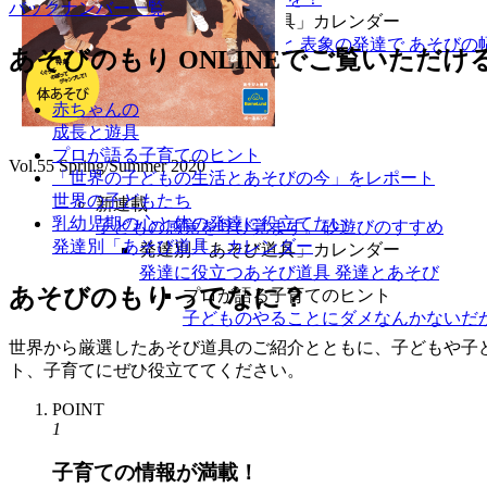
バックナンバー一覧
発達別「あそび道具」カレンダー
自己主張の芽生えと 表象の発達で あそびの
あそびのもり ONLINEでご覧いただ
赤ちゃんの
成長と遊具
プロが語る子育てのヒント
Vol.55 Spring/Summer 2020
「世界の子どもの生活とあそびの今」をレポート
世界の子どもたち
新連載
乳幼児期の心と体の発達に役立てたい
子どもの感覚を呼び覚ます。砂遊びのすすめ
発達別「あそび道具」カレンダー
発達別「あそび道具」カレンダー
発達に役立つあそび道具 発達とあそび
あそびのもりってなに？
プロが語る子育てのヒント
子どものやることにダメなんかないだ
世界から厳選したあそび道具のご紹介とともに、子どもや子
ト、子育てにぜひ役立ててください。
POINT
1
子育ての情報が満載！