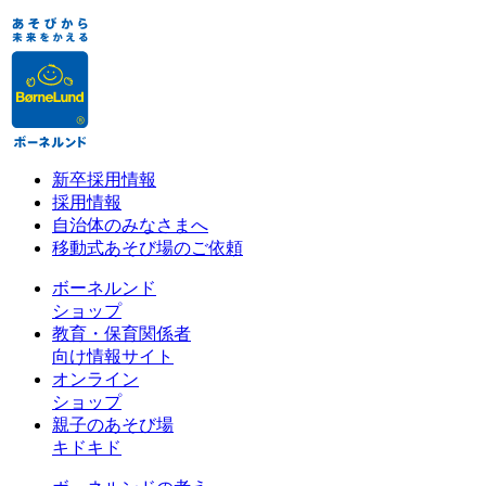
新卒採用情報
採用情報
自治体のみなさまへ
移動式あそび場のご依頼
ボーネルンド
ショップ
教育・保育関係者
向け情報サイト
オンライン
ショップ
親子のあそび場
キドキド