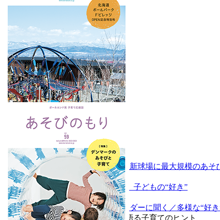
Vol.60 Summer/Autumn 2023
特集
日本中から注目が集まる新球場に最大規模のあそび場リポビ
特集
あそびでひろがる、子どもの“好き”
特集
＼プレイリーダーに聞く／多様な“好き
プロが語る子育てのヒント