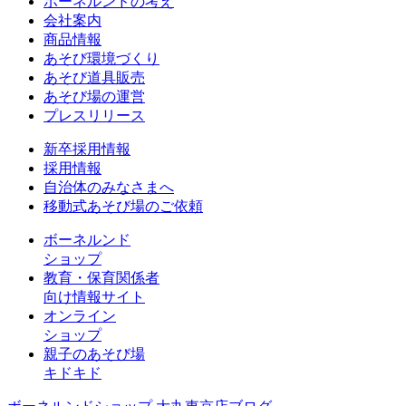
ボーネルンドの考え
会社案内
商品情報
あそび環境づくり
あそび道具販売
あそび場の運営
プレスリリース
新卒採用情報
採用情報
自治体のみなさまへ
移動式あそび場のご依頼
ボーネルンド
ショップ
教育・保育関係者
向け情報サイト
オンライン
ショップ
親子のあそび場
キドキド