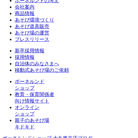
ボーネルンドの考え
会社案内
商品情報
あそび環境づくり
あそび道具販売
あそび場の運営
プレスリリース
新卒採用情報
採用情報
自治体のみなさまへ
移動式あそび場のご依頼
ボーネルンド
ショップ
教育・保育関係者
向け情報サイト
オンライン
ショップ
親子のあそび場
キドキド