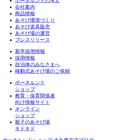
ボーネルンドの考え
会社案内
商品情報
あそび環境づくり
あそび道具販売
あそび場の運営
プレスリリース
新卒採用情報
採用情報
自治体のみなさまへ
移動式あそび場のご依頼
ボーネルンド
ショップ
教育・保育関係者
向け情報サイト
オンライン
ショップ
親子のあそび場
キドキド