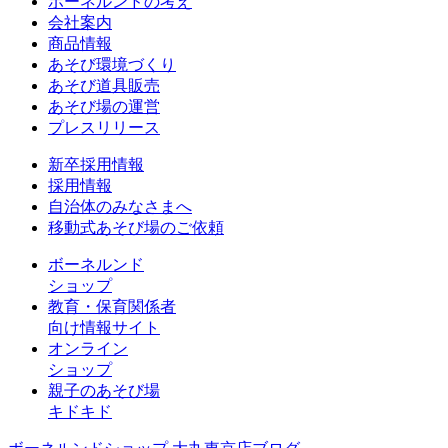
ボーネルンドの考え
会社案内
商品情報
あそび環境づくり
あそび道具販売
あそび場の運営
プレスリリース
新卒採用情報
採用情報
自治体のみなさまへ
移動式あそび場のご依頼
ボーネルンド
ショップ
教育・保育関係者
向け情報サイト
オンライン
ショップ
親子のあそび場
キドキド