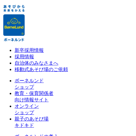
新卒採用情報
採用情報
自治体のみなさまへ
移動式あそび場のご依頼
ボーネルンド
ショップ
教育・保育関係者
向け情報サイト
オンライン
ショップ
親子のあそび場
キドキド