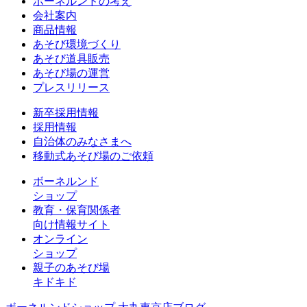
ボーネルンドの考え
会社案内
商品情報
あそび環境づくり
あそび道具販売
あそび場の運営
プレスリリース
新卒採用情報
採用情報
自治体のみなさまへ
移動式あそび場のご依頼
ボーネルンド
ショップ
教育・保育関係者
向け情報サイト
オンライン
ショップ
親子のあそび場
キドキド