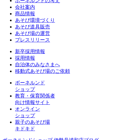
ボーネルンドの考え
会社案内
商品情報
あそび環境づくり
あそび道具販売
あそび場の運営
プレスリリース
新卒採用情報
採用情報
自治体のみなさまへ
移動式あそび場のご依頼
ボーネルンド
ショップ
教育・保育関係者
向け情報サイト
オンライン
ショップ
親子のあそび場
キドキド