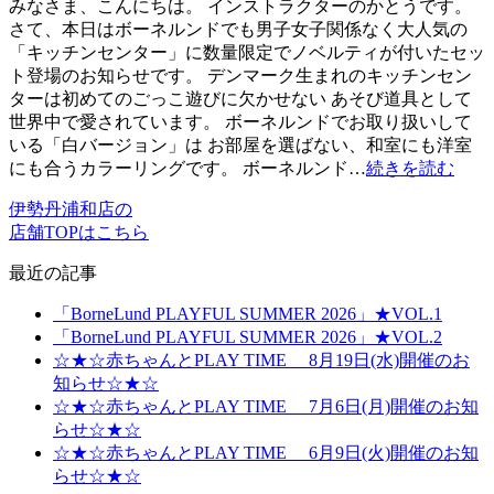
みなさま、こんにちは。 インストラクターのかとうです。
さて、本日はボーネルンドでも男子女子関係なく大人気の
「キッチンセンター」に数量限定でノベルティが付いたセッ
ト登場のお知らせです。 デンマーク生まれのキッチンセン
ターは初めてのごっこ遊びに欠かせない あそび道具として
世界中で愛されています。 ボーネルンドでお取り扱いして
いる「白バージョン」は お部屋を選ばない、和室にも洋室
にも合うカラーリングです。 ボーネルンド…
続きを読む
伊勢丹浦和店の
店舗TOPはこちら
最近の記事
「BorneLund PLAYFUL SUMMER 2026」★VOL.1
「BorneLund PLAYFUL SUMMER 2026」★VOL.2
☆★☆赤ちゃんとPLAY TIME 8月19日(水)開催のお
知らせ☆★☆
☆★☆赤ちゃんとPLAY TIME 7月6日(月)開催のお知
らせ☆★☆
☆★☆赤ちゃんとPLAY TIME 6月9日(火)開催のお知
らせ☆★☆