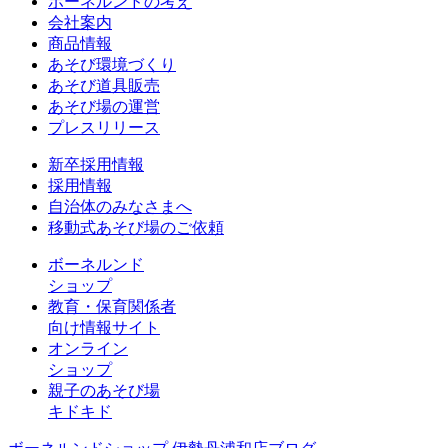
ボーネルンドの考え
会社案内
商品情報
あそび環境づくり
あそび道具販売
あそび場の運営
プレスリリース
新卒採用情報
採用情報
自治体のみなさまへ
移動式あそび場のご依頼
ボーネルンド
ショップ
教育・保育関係者
向け情報サイト
オンライン
ショップ
親子のあそび場
キドキド