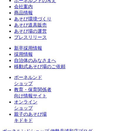
ボーネルンドの考え
会社案内
商品情報
あそび環境づくり
あそび道具販売
あそび場の運営
プレスリリース
新卒採用情報
採用情報
自治体のみなさまへ
移動式あそび場のご依頼
ボーネルンド
ショップ
教育・保育関係者
向け情報サイト
オンライン
ショップ
親子のあそび場
キドキド