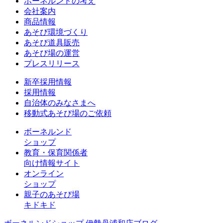
ボーネルンドの考え
会社案内
商品情報
あそび環境づくり
あそび道具販売
あそび場の運営
プレスリリース
新卒採用情報
採用情報
自治体のみなさまへ
移動式あそび場のご依頼
ボーネルンド
ショップ
教育・保育関係者
向け情報サイト
オンライン
ショップ
親子のあそび場
キドキド