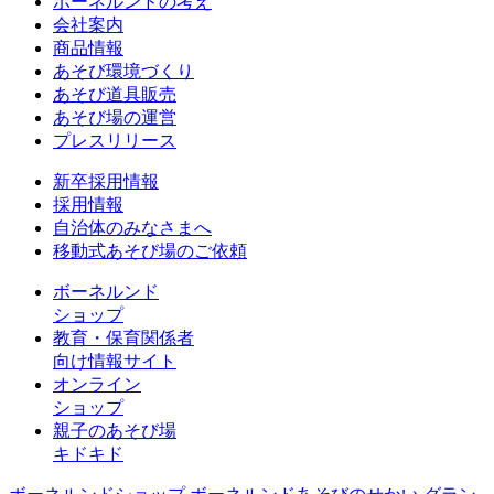
ボーネルンドの考え
会社案内
商品情報
あそび環境づくり
あそび道具販売
あそび場の運営
プレスリリース
新卒採用情報
採用情報
自治体のみなさまへ
移動式あそび場のご依頼
ボーネルンド
ショップ
教育・保育関係者
向け情報サイト
オンライン
ショップ
親子のあそび場
キドキド