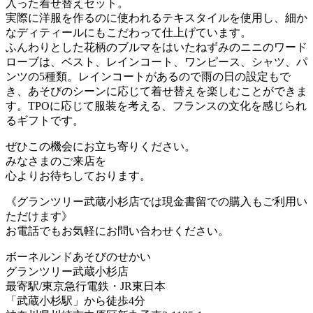
入った着せ替えセット。
実際に洋服を作るのに使われるテキスタイルを使用し、細か
なディティールにもこだわって仕上げています。
ふんわりとした花柄のブルマをはいたねずみのニニのワード
ローブは、ベスト、レインコート、ワンピース、シャツ、パ
ンツの5種類。レインコートがあるので雨の日の設定もで
き、あそびのシーンに応じて着せ替えを楽しむことができま
す。TPOに応じて服装を考える、フランスの文化を感じられ
るギフトです。
ぜひこの機会にお立ち寄りください。
みなさまのご来店を
心よりお待ちしております。
《グランツリー武蔵小杉店では現金書留での購入もご利用い
ただけます》
お電話でもお気軽にお問い合わせください。
ボーネルンドあそびのせかい
グランツリー武蔵小杉店
最寄駅/東京急行電鉄・JR東日本
「武蔵小杉駅」から徒歩4分