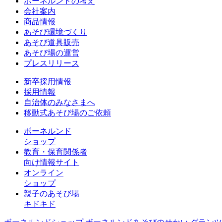
ボーネルンドの考え
会社案内
商品情報
あそび環境づくり
あそび道具販売
あそび場の運営
プレスリリース
新卒採用情報
採用情報
自治体のみなさまへ
移動式あそび場のご依頼
ボーネルンド
ショップ
教育・保育関係者
向け情報サイト
オンライン
ショップ
親子のあそび場
キドキド