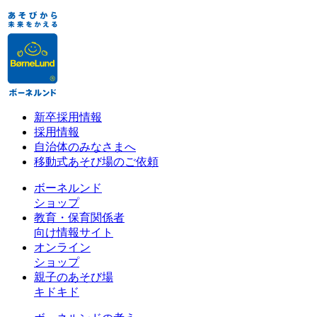
新卒採用情報
採用情報
自治体のみなさまへ
移動式あそび場のご依頼
ボーネルンド
ショップ
教育・保育関係者
向け情報サイト
オンライン
ショップ
親子のあそび場
キドキド