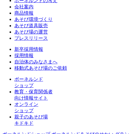
ボーネルンドの考え
会社案内
商品情報
あそび環境づくり
あそび道具販売
あそび場の運営
プレスリリース
新卒採用情報
採用情報
自治体のみなさまへ
移動式あそび場のご依頼
ボーネルンド
ショップ
教育・保育関係者
向け情報サイト
オンライン
ショップ
親子のあそび場
キドキド