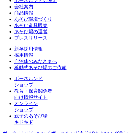
ボーネルンドの考え
会社案内
商品情報
あそび環境づくり
あそび道具販売
あそび場の運営
プレスリリース
新卒採用情報
採用情報
自治体のみなさまへ
移動式あそび場のご依頼
ボーネルンド
ショップ
教育・保育関係者
向け情報サイト
オンライン
ショップ
親子のあそび場
キドキド