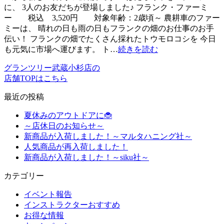
に、 3人のお友だちが登場しました♪ フランク・ファーミ
ー 税込 3,520円 対象年齢：2歳頃～ 農耕車のファー
ミーは、 晴れの日も雨の日もフランクの畑のお仕事のお手
伝い！ フランクの畑でたくさん採れたトウモロコシを 今日
も元気に市場へ運びます。 ト…
続きを読む
グランツリー武蔵小杉店の
店舗TOPはこちら
最近の投稿
夏休みのアウトドアに🐞
～店休日のお知らせ～
新商品が入荷しました！～マルタハニング社～
人気商品が再入荷しました！
新商品が入荷しました！～siku社～
カテゴリー
イベント報告
インストラクターおすすめ
お得な情報