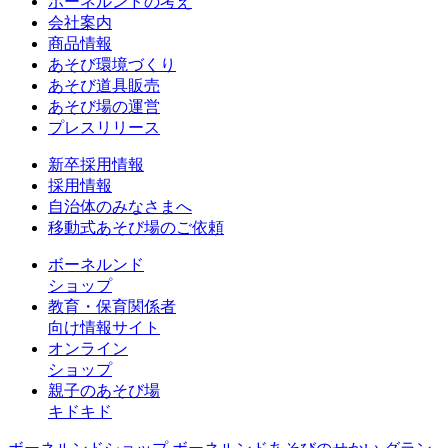
ボーネルンドの考え
会社案内
商品情報
あそび環境づくり
あそび道具販売
あそび場の運営
プレスリリース
新卒採用情報
採用情報
自治体のみなさまへ
移動式あそび場のご依頼
ボーネルンド
ショップ
教育・保育関係者
向け情報サイト
オンライン
ショップ
親子のあそび場
キドキド