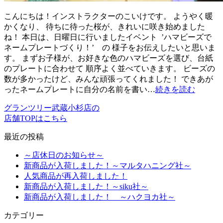
こんにちは！インストラクターのこいけです。 ようやく暖
かくなり、 待ちに待った桜が、きれいに咲き始めました
ね！ 本日は、日曜日に行いましたイベント ’ハマビーズで
ネームプレートづくり！’ の 様子をお伝えしたいと思いま
す。 まずお子様が、お好きな色のハマビーズを選び、台紙
のプレートに合わせて 順序よく並べていきます。 ビーズの
数が多かったけど、みんな頑張ってくれました！ できあが
ったネームプレートに自分の名前を書い…
続きを読む
グランツリー武蔵小杉店の
店舗TOPはこちら
最近の投稿
～店休日のお知らせ～
新商品が入荷しました！～マルタハニング社～
人気商品が再入荷しました！
新商品が入荷しました！～siku社～
新商品が入荷しました！ ～ハクヨカ社～
カテゴリー