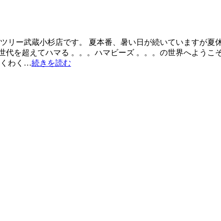
ンツリー武蔵小杉店です。 夏本番、暑い日が続いていますが夏
世代を超えてハマる 。。。ハマビーズ 。。。の世界へようこそ
わくわく…
続きを読む