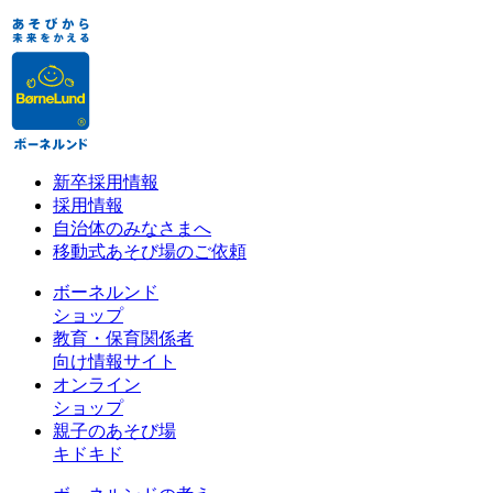
新卒採用情報
採用情報
自治体のみなさまへ
移動式あそび場のご依頼
ボーネルンド
ショップ
教育・保育関係者
向け情報サイト
オンライン
ショップ
親子のあそび場
キドキド