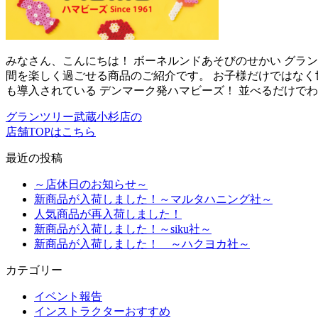
みなさん、こんにちは！ ボーネルンドあそびのせかい グラ
間を楽しく過ごせる商品のご紹介です。 お子様だけではなく
も導入されている デンマーク発ハマビーズ！ 並べるだけで
グランツリー武蔵小杉店の
店舗TOPはこちら
最近の投稿
～店休日のお知らせ～
新商品が入荷しました！～マルタハニング社～
人気商品が再入荷しました！
新商品が入荷しました！～siku社～
新商品が入荷しました！ ～ハクヨカ社～
カテゴリー
イベント報告
インストラクターおすすめ