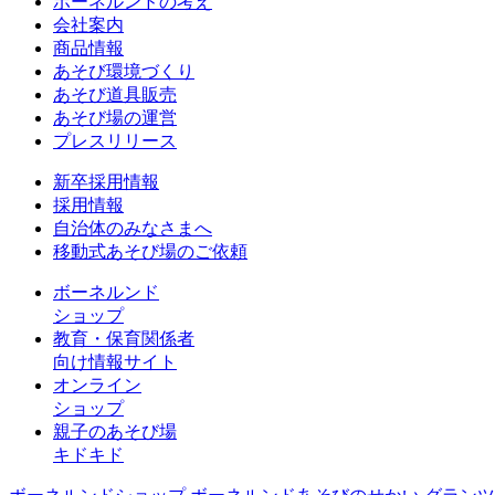
ボーネルンドの考え
会社案内
商品情報
あそび環境づくり
あそび道具販売
あそび場の運営
プレスリリース
新卒採用情報
採用情報
自治体のみなさまへ
移動式あそび場のご依頼
ボーネルンド
ショップ
教育・保育関係者
向け情報サイト
オンライン
ショップ
親子のあそび場
キドキド