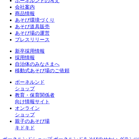
ボーネルンドの考え
会社案内
商品情報
あそび環境づくり
あそび道具販売
あそび場の運営
プレスリリース
新卒採用情報
採用情報
自治体のみなさまへ
移動式あそび場のご依頼
ボーネルンド
ショップ
教育・保育関係者
向け情報サイト
オンライン
ショップ
親子のあそび場
キドキド