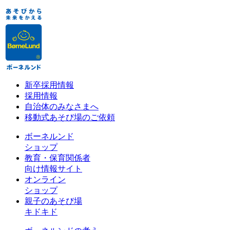
新卒採用情報
採用情報
自治体のみなさまへ
移動式あそび場のご依頼
ボーネルンド
ショップ
教育・保育関係者
向け情報サイト
オンライン
ショップ
親子のあそび場
キドキド