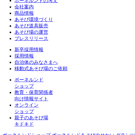
ボーネルンドの考え
会社案内
商品情報
あそび環境づくり
あそび道具販売
あそび場の運営
プレスリリース
新卒採用情報
採用情報
自治体のみなさまへ
移動式あそび場のご依頼
ボーネルンド
ショップ
教育・保育関係者
向け情報サイト
オンライン
ショップ
親子のあそび場
キドキド