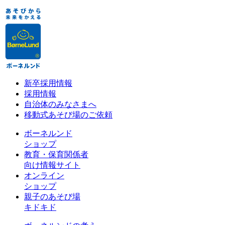
新卒採用情報
採用情報
自治体のみなさまへ
移動式あそび場のご依頼
ボーネルンド
ショップ
教育・保育関係者
向け情報サイト
オンライン
ショップ
親子のあそび場
キドキド