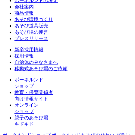
ボーネルンドの考え
会社案内
商品情報
あそび環境づくり
あそび道具販売
あそび場の運営
プレスリリース
新卒採用情報
採用情報
自治体のみなさまへ
移動式あそび場のご依頼
ボーネルンド
ショップ
教育・保育関係者
向け情報サイト
オンライン
ショップ
親子のあそび場
キドキド