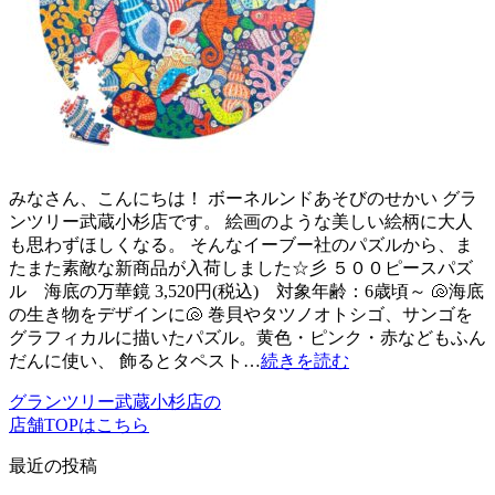
みなさん、こんにちは！ ボーネルンドあそびのせかい グラ
ンツリー武蔵小杉店です。 絵画のような美しい絵柄に大人
も思わずほしくなる。 そんなイーブー社のパズルから、ま
たまた素敵な新商品が入荷しました☆彡 ５００ピースパズ
ル 海底の万華鏡 3,520円(税込) 対象年齢：6歳頃～ 🐚海底
の生き物をデザインに🐚 巻貝やタツノオトシゴ、サンゴを
グラフィカルに描いたパズル。黄色・ピンク・赤などもふん
だんに使い、 飾るとタペスト…
続きを読む
グランツリー武蔵小杉店の
店舗TOPはこちら
最近の投稿