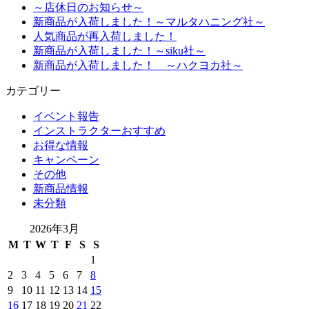
～店休日のお知らせ～
新商品が入荷しました！～マルタハニング社～
人気商品が再入荷しました！
新商品が入荷しました！～siku社～
新商品が入荷しました！ ～ハクヨカ社～
カテゴリー
イベント報告
インストラクターおすすめ
お得な情報
キャンペーン
その他
新商品情報
未分類
2026年3月
M
T
W
T
F
S
S
1
2
3
4
5
6
7
8
9
10
11
12
13
14
15
16
17
18
19
20
21
22